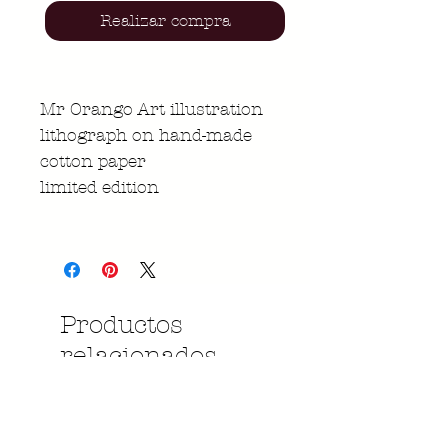
Realizar compra
Mr Orango Art illustration
lithograph on hand-made
cotton paper
limited edition
Productos
relacionados