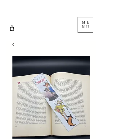
ME
NU