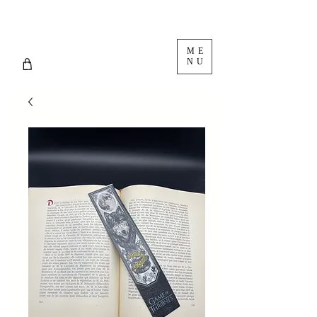
ME
NU