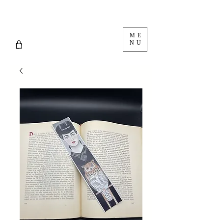
ME
NU