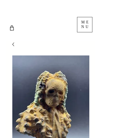
ME
NU