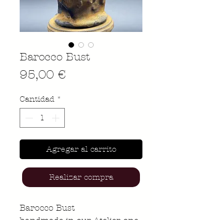
Barocco Bust
Precio
95,00 €
Cantidad
*
Agregar al carrito
Realizar compra
Barocco Bust