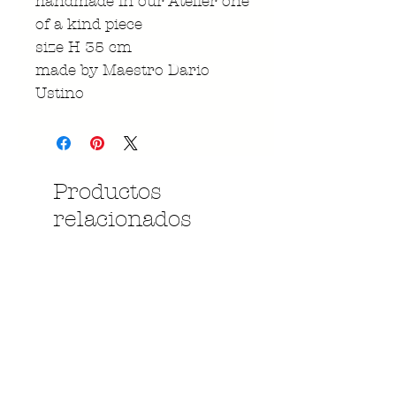
handmade in our Atelier one
of a kind piece
size H 35 cm
made by Maestro Dario
Ustino
Productos
relacionados